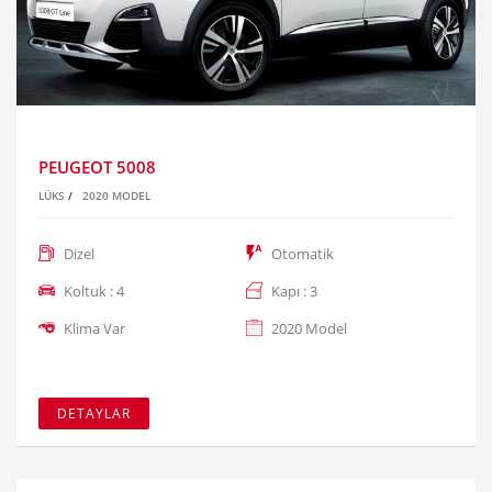
PEUGEOT 5008
LÜKS
/
2020 MODEL
Dizel
Otomatik
Koltuk : 4
Kapı : 3
Klima Var
2020 Model
DETAYLAR