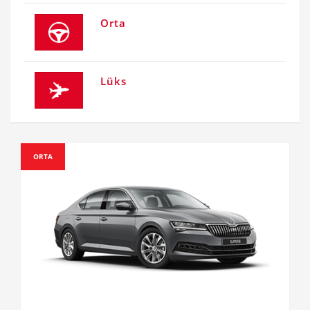
Orta
Lüks
ORTA