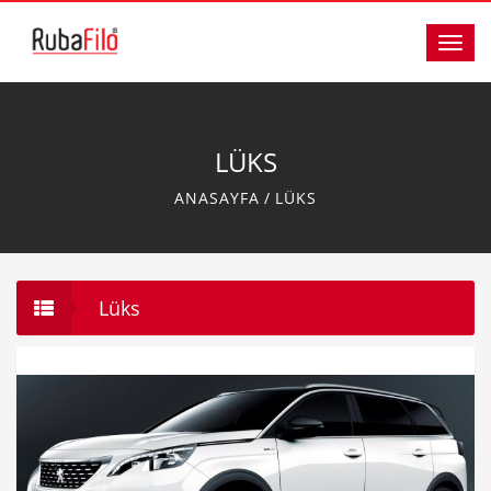
Toggl
navig
LÜKS
ANASAYFA
/
LÜKS
Lüks