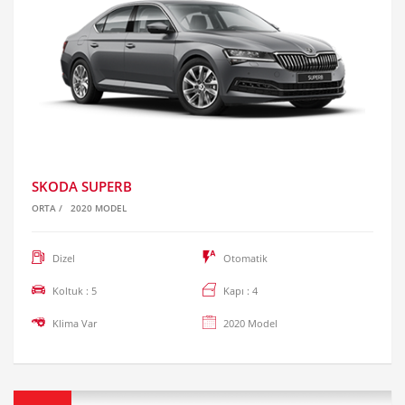
SKODA SUPERB
ORTA
/
2020 MODEL
Dizel
Otomatik
Koltuk : 5
Kapı : 4
Klima Var
2020 Model