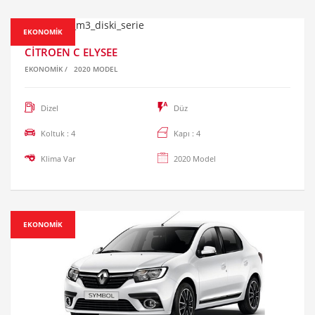
EKONOMIK
CITROEN C ELYSEE
EKONOMIK
/
2020 MODEL
Dizel
Düz
Koltuk : 4
Kapı : 4
Klima Var
2020 Model
EKONOMIK